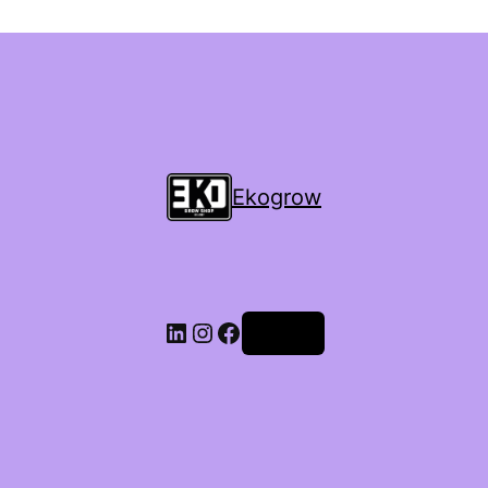
Ekogrow
Accedi