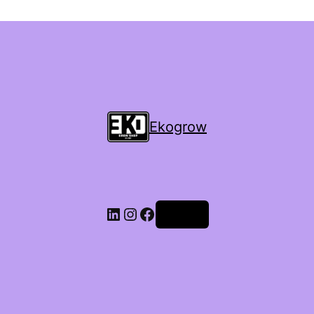
Ekogrow
Accedi