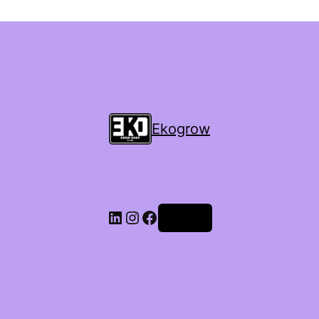
Ekogrow
Accedi