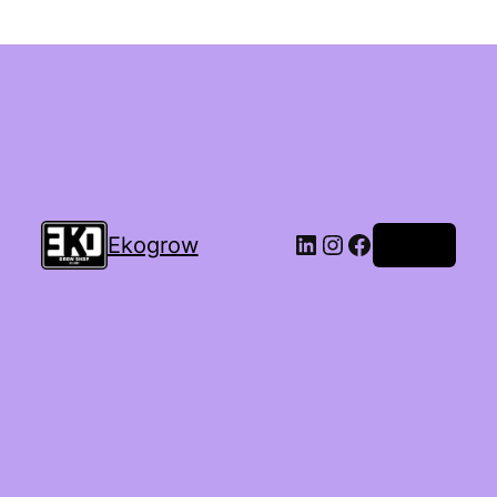
Ekogrow
Accedi