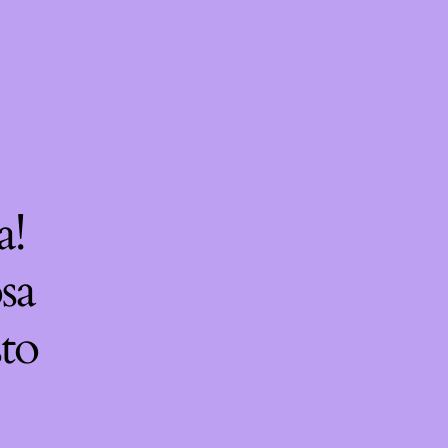
a!
sa
sto