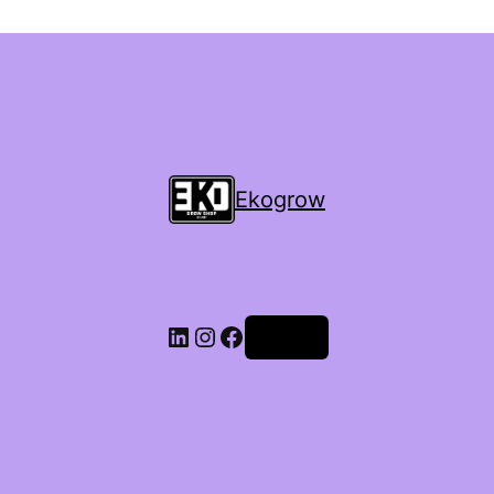
Ekogrow
Accedi