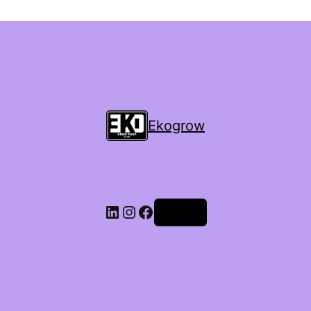
Ekogrow
Accedi