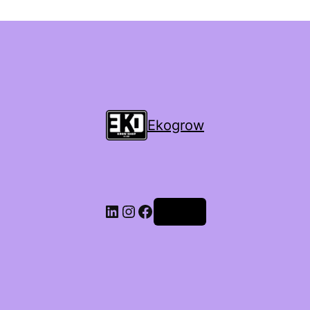
Ekogrow
Accedi