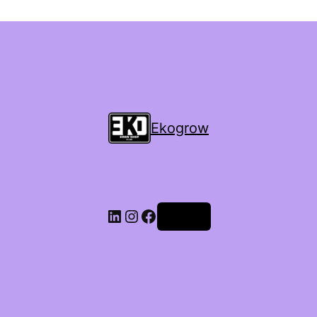
Ekogrow
Accedi