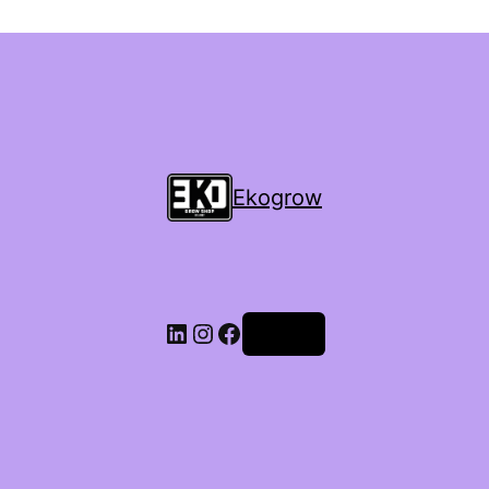
Ekogrow
Accedi