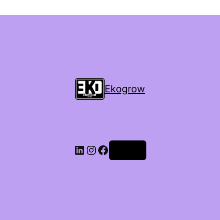
Ekogrow
Accedi