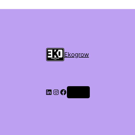
Ekogrow
Accedi