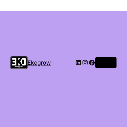
Ekogrow
Accedi