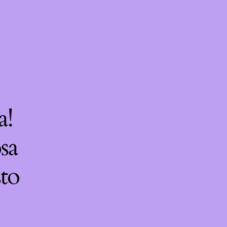
a!
sa
sto