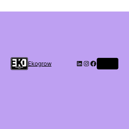
Ekogrow
Accedi