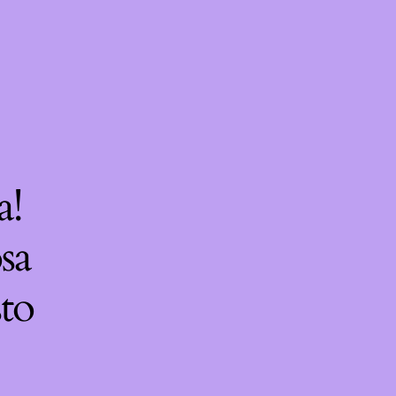
a!
sa
sto