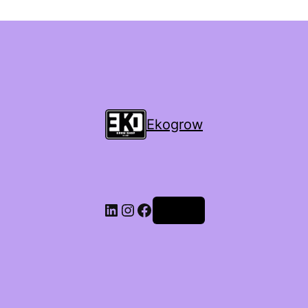
Ekogrow
Accedi