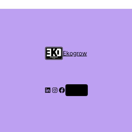
Ekogrow
Accedi