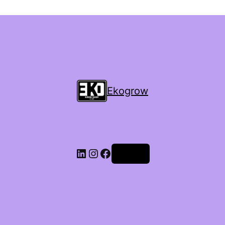
Ekogrow
Accedi