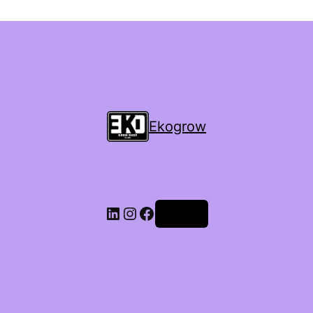
Ekogrow
Accedi