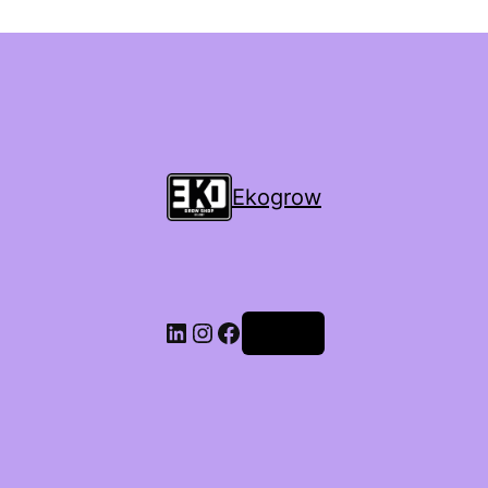
Ekogrow
Accedi