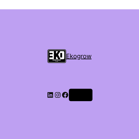
Ekogrow
Accedi