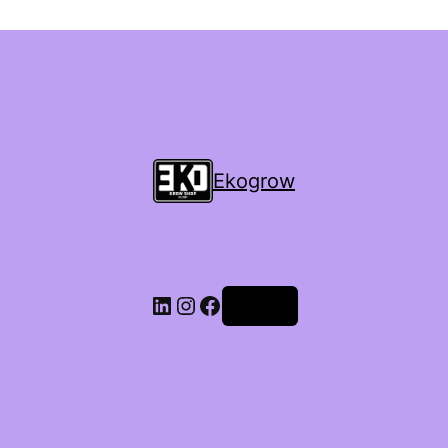
Ekogrow
Accedi