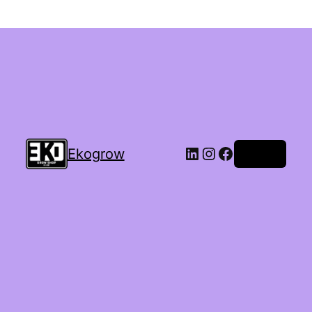
Ekogrow
Accedi