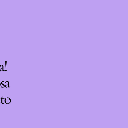
a!
sa
sto