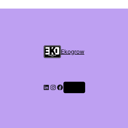
Ekogrow
Accedi