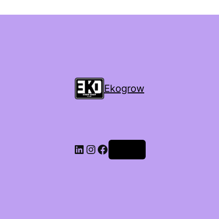
Ekogrow
Accedi