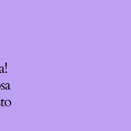
a!
sa
sto