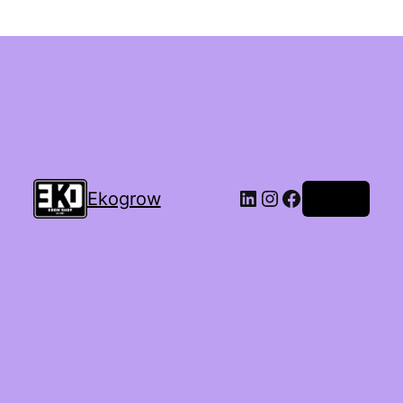
Ekogrow
Accedi