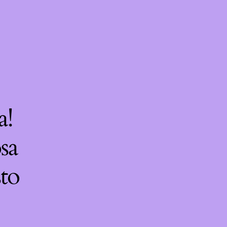
a!
sa
sto