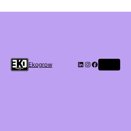
Ekogrow
Accedi