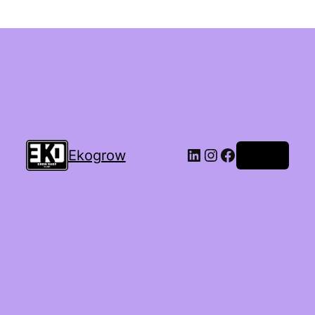
Ekogrow
Accedi