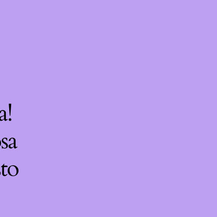
a!
sa
sto