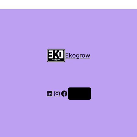
Ekogrow
Accedi