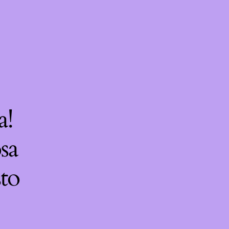
a!
sa
sto