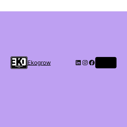
Ekogrow
Accedi