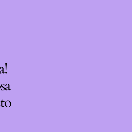
a!
sa
sto