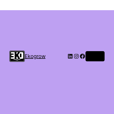
Ekogrow
Accedi