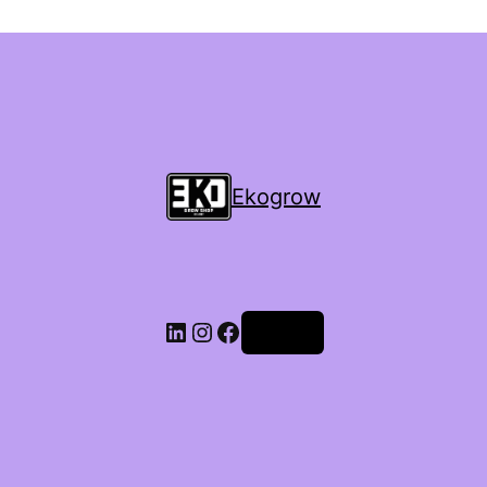
Ekogrow
Accedi