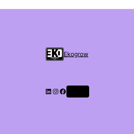
Ekogrow
Accedi