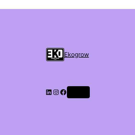
Ekogrow
Accedi