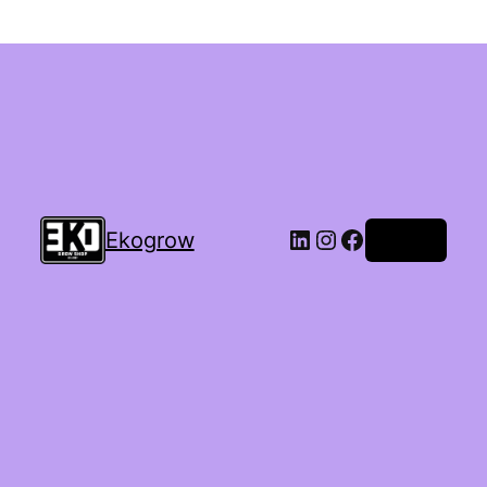
Ekogrow
Accedi