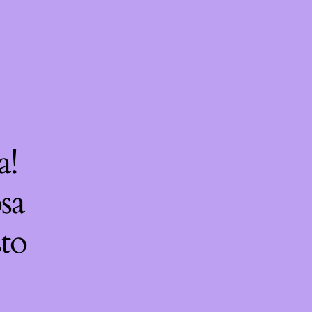
a!
sa
sto