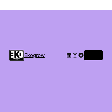
Ekogrow
Accedi