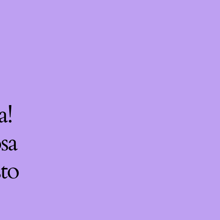
a!
sa
sto