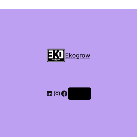
Ekogrow
Accedi