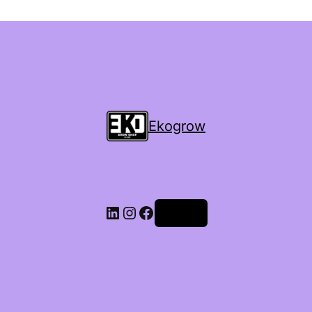
Ekogrow
Accedi