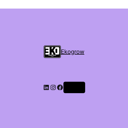
Ekogrow
Accedi