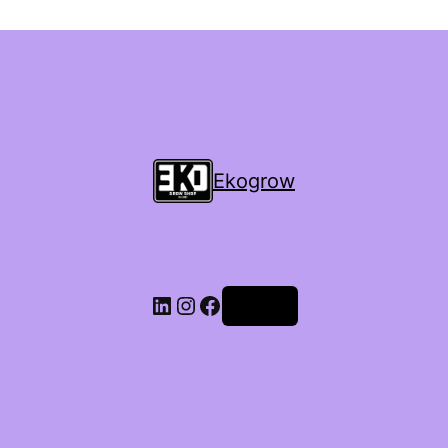
Ekogrow
Accedi