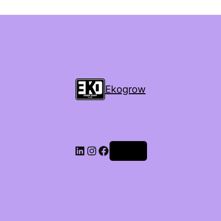
Ekogrow
Accedi