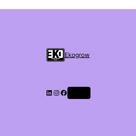
Ekogrow
Accedi