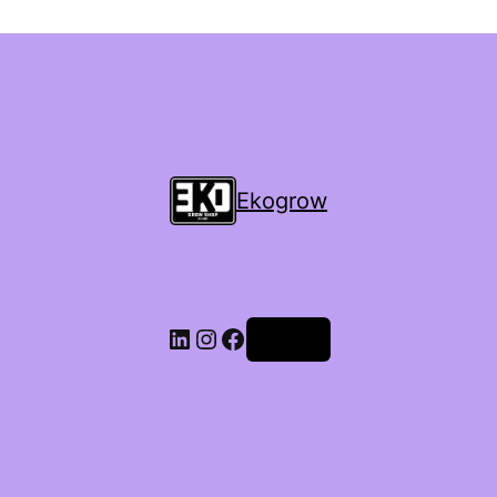
Ekogrow
Accedi