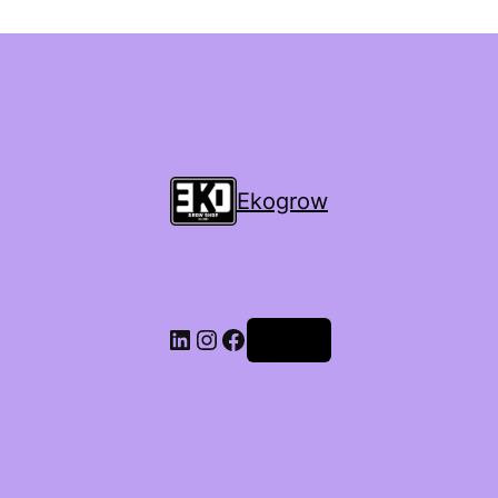
Ekogrow
Accedi